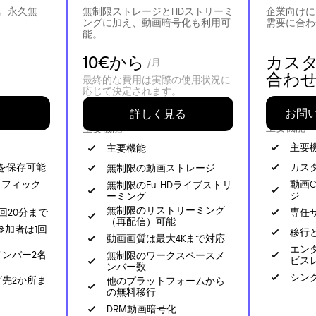
。永久無
無制限ストレージとHDストリーミ
企業向けに
ングに加え、動画暗号化も利用可
需要に合わ
能。
10€から
カス
/月
合わ
最終的な費用は実際の使用状況に
応じて決定されます。
お問
詳しく見る
主要機能
主要機能
主要
主要機能
画を保存可能
カス
無制限の動画ストレージ
ラフィック
動画C
無制限のFullHDライブストリ
ジ
ーミング
無制限のリストリーミング
回20分まで
専任
（再配信）可能
参加者は1回
移行
動画画質は最大4Kまで対応
エン
ンバー2名
無制限のワークスペースメ
ビス
ンバー数
シング
先2か所ま
他のプラットフォームから
の無料移行
DRM動画暗号化