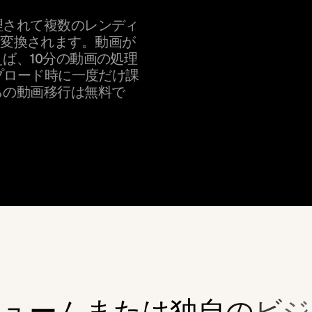
理されて複数のレンディ
ど）に変換されます。動画が
ば、10分の動画の処理
ップロード時に一度だけ課
らの動画移行は無料で
リ
ュ
ー
ム
ま
た
は
独
自
の
ビ
ジ