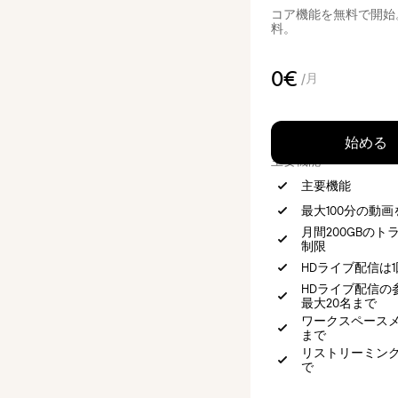
コア機能を無料で開始
料。
0€
/月
始める
主要機能
主要機能
最大100分の動
月間200GBのト
制限
HDライブ配信は1
HDライブ配信の
最大20名まで
ワークスペースメ
まで
リストリーミング
で