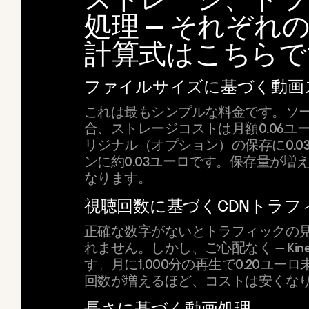
処理 — それぞれ
計算式はこちらで
ファイルサイズに基づく動画
これは最もシンプルな料金です。ソー
合、ストレージコストは月額0.06ユ
リジナル（オプション）の保存に0.0
ンに約0.03ユーロです。保存量が増
なります。
視聴回数に基づくCDNトラフ
正確な数字がないとトラフィックの
れません。しかし、ご心配なく — Kin
す。月に1,000分の再生で0.20ユ
回数が増えるほど、コストは安くな
長さに基づく動画処理