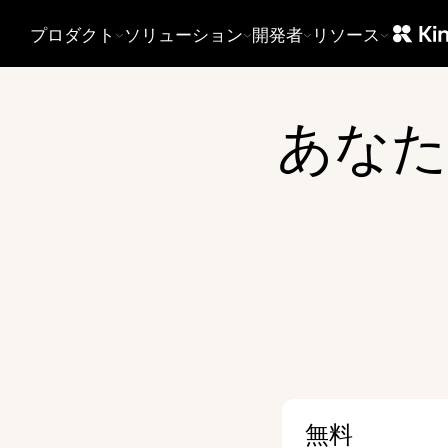
によるビデオインフラ。
protection stack.
ント、視聴者
プロダクト
ソリューション
開発者
リソース
ストリーミング
SaaS
マネージャ
E
イベント、ウェビナー、製品発表
API-first, SDKs for any stack, white-
アップロード
向けの安定した低遅延ライブスト
label, and usage-based pricing.
御、権限管理
リーミング。
Starting at €10/month, no per-user
ュボード。
あなた
fees.
CDN
マーケティング
レンタルサーバーコストで、信頼
性の高い保存と高速再生を実現す
ファネルで成果を出す動画：
るグローバルインフラ。
CRM連携、コンバージョン分
析、SEO対応の埋め込み。
無料