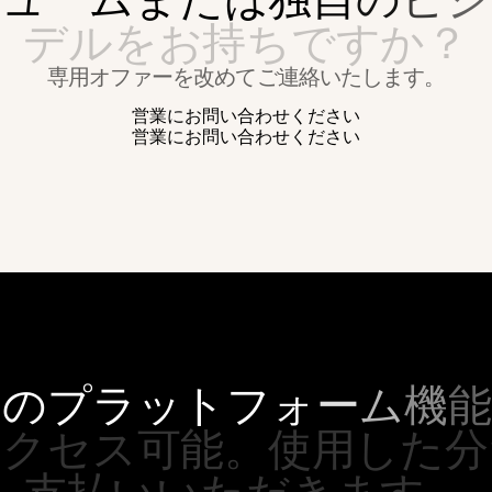
デ
ル
を
お
持
ち
で
す
か
？
専用オファーを改めてご連絡いたします。
営
業
に
お
問
い
合
わ
せ
く
だ
さ
い
営
業
に
お
問
い
合
わ
せ
く
だ
さ
い
て
の
プ
ラ
ッ
ト
フ
ォ
ー
ム
機
能
ア
ク
セ
ス
可
能
。
使
用
し
た
分
支
払
い
い
た
だ
き
ま
す
。