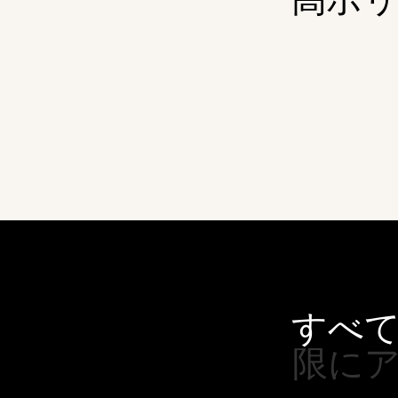
す
べ
限
に