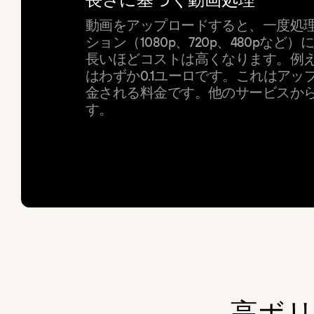
動画をアップロードすると、一度処
ション（1080p、720p、480pな
長いほどコストは高くなります。例え
はわずか0.1ユーロです。これはア
金される料金です。他のサービスか
す。
高
ボ