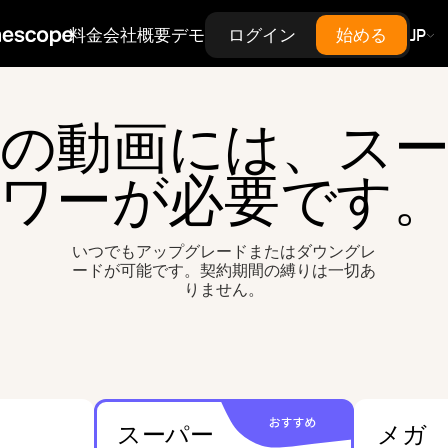
行動。
信。
料金
会社概要
デモ
ログイン
始める
JP
ー
nterprise
、整理、アクセス制
エンタープライズ級のセキュリ
のための中央ダッシ
ティ、SLA、スケールを、エンタ
ープライズ契約なしでインフラ
の動画には、ス
価格で提供。
ワーが必要です
いつでもアップグレードまたはダウングレ
ードが可能です。契約期間の縛りは一切あ
りません。
スーパー
メガ