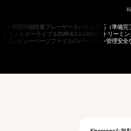
ード再開可能
軽量プレーヤー
モバイル対応（準備完了
クト＆フォルダー
ライブ＆DVR
HLS＆DASHストリーミ
応
プレビューページ
ファイルのバージョン管理
安全な
Kinescope