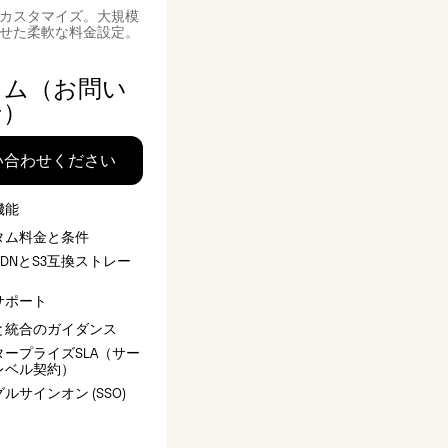
カスタマイズ。大規模
せた柔軟な料金設定。
タム（お問い
せ）
い合わせください
機能
タム料金と条件
DNとS3互換ストレー
サポート
と統合のガイダンス
タープライズSLA（サー
レベル契約）
ルサインオン (SSO)