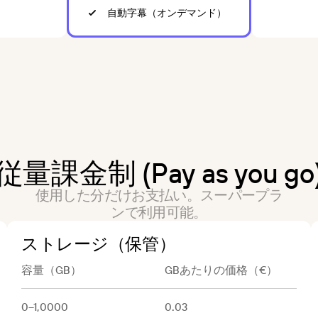
自動字幕（オンデマンド）
従
量
課
金
制
(
P
a
y
a
s
y
o
u
g
o
使用した分だけお支払い。スーパープラ
ンで利用可能。
ストレージ（保管）
容量（GB）
GBあたりの価格（€）
0–1,0000
0.03