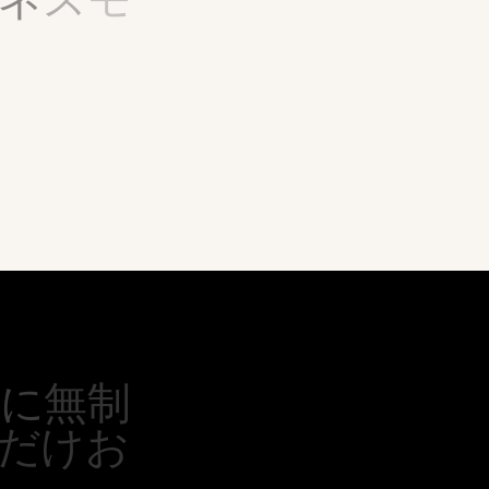
に
無
制
だ
け
お