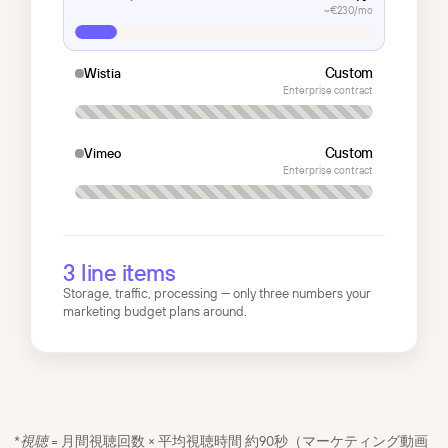
~€230/mo
Custom
Wistia
Enterprise contract
Custom
Vimeo
Enterprise contract
3 line items
Storage, traffic, processing — only three numbers your
marketing budget plans around.
*
視聴
= 月間視聴回数 × 平均視聴時間 約90秒（マーケティング動画