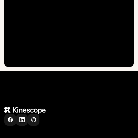
デ
モ
を
予
約
す
る
デ
モ
を
予
約
す
る
Trusted by more than
6,000
+
teams