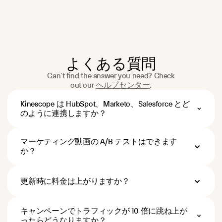
よくある質問
Can’t find the answer you need? Check
out our
ヘルプセンター
.
Kinescope は HubSpot、Marketo、Salesforce とど
のように連携しますか？
Webhook と REST API を通じて、動画イベ
ント（再生・離脱・リードフォーム送
マーケティング動画の A/B テストはできます
信）を発生と同時に CRM へ送信します。
ペイロードは JSON 形式で、お使いのフ
か？
ィールドにそのままマッピングできま
専用の A/B テストダッシュボードはあり
す。ネイティブのプラグアンドプレイ型
ませんが、必要なデータはすべてそろっ
コネクターはありませんが、Zapier・
ています。同じページの 2 つのバリエー
更新時に料金は上がりますか？
n8n、あるいは開発者一人で数時間ほどあ
ションに 2 本の動画 ID を埋め込み、A/B
れば設定は完了します。Wistia はネイテ
Kinescope に更新時の不意打ちはありませ
ツール（Optimizely、VWO、Google
ィブ連携を Automation Suite（月額
ん。ストレージ・帯域・処理に対して、
Optimize）でトラフィックを振り分けれ
+$250）に束ねていますが、Kinescope は
キャンペーンでトラフィックが 10 倍に跳ね上が
公開している従量課金レートでお支払い
ば、Kinescope のページ単位アナリティク
無料プランでも連携レイヤーをオープン
いただくだけです。万一そのレートが変
スがバリエーションごとの視聴完了率・
ったらどうなりますか？
に保っています。