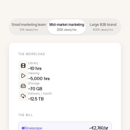
Small marketing team
Mid-market marketing
Large B2B brand
30K views/mo
200K views/mo
800K views/mo
THE WORKLOAD
Library
~10 hrs
Viewing
~5,000 hrs
Storage
~70 GB
Delivery / month
~12.5 TB
THE BILL
~€2,760/yr
Kinescope