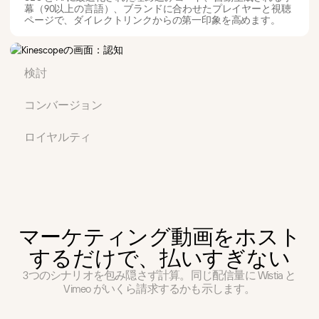
幕（90以上の言語）、ブランドに合わせたプレイヤーと視聴
ページで、ダイレクトリンクからの第一印象を高めます。
検討
AI が生成するタイムスタンプと説明文、多言語対応のプレイ
ヤー UI、プレイヤー内チャット付きのライブ配信（ウェビナ
コンバージョン
ーや Q&A 向け、オンデマンド再生用に自動録画）、関連コン
動画タイムライン上のインタラクティブな CTA バナー、動画
テンツのプレイリストまで。
終了時の CTA ボタン、プレイヤー内のリード獲得フォーム、
ロイヤルティ
クリック可能なロゴ入りのホワイトラベル視聴ページ。
ワークスペース権限によるプロジェクト管理、ブラウザ上で
完結する動画エディターによるすばやい更新、そして顧客限
定コンテンツを守る DRM とアクセス制御。
マーケティング動画をホスト
するだけで、払いすぎない
3つのシナリオを包み隠さず計算。同じ配信量に Wistia と
Vimeo がいくら請求するかも示します。