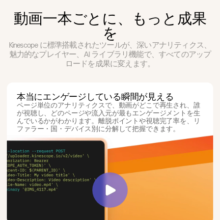
イベント、ウェビ
デオ配信。
ナー、製品発表向
動
画
一
本
ご
と
に
、
も
っ
と
成
果
けの安定した低遅
SaaS
延ライブストリー
API ファースト、
を
ミング。
あらゆるスタック
に対応する SDK、
Kinescope に標準搭載されたツールが、深いアナリティクス、
マネージャー
ホワイトラベル、
魅力的なプレイヤー、AI ライブラリ機能で、すべてのアップ
アップロード、整
従量課金。月額 10
理、アクセス制
ロードを成果に変えます。
ユーロから、ユー
御、権限管理のた
ザー単位の課金は
めの中央ダッシュ
ありません。
ボード。
Enterprise
本当にエンゲージしている瞬間が見える
CDN
エンタープライズ
レンタルサーバー
ページ単位のアナリティクスで、動画がどこで再生され、誰
級のセキュリテ
コストで、信頼性
が視聴し、どのページや流入元が最もエンゲージメントを生
ィ、SLA、スケー
の高い保存と高速
んでいるかがわかります。離脱ポイントや視聴完了率を、リ
ルを、エンタープ
再生を実現するグ
ファラー・国・デバイス別に分解して把握できます。
ライズ契約なしで
ローバルインフ
インフラ価格で提
ラ。
供。
マーケティング
ファネルで成果を
出す動画：CRM連
携、コンバージョ
ン分析、SEO対応
の埋め込み。