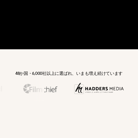
APIドキュメント
プレイヤー
教育
ブログ
ウェブサイト、
オンラインコー
プレイヤー埋め込み
ナレッジベース
CMS、プラットフ
ス、研修プラット
SDK
ォーム向けの高
フォーム、企業内
速・カスタマイズ
学習向けのビデオ
可能な広告なしビ
ホスティングとラ
デオプレイヤー。
イブストリーミン
グ。
ビデオホスティン
グ
Eコマース
高パフォーマンス
コンバージョンと
なセキュアなビデ
顧客エンゲージメ
オ保存、処理、グ
ント向上のための
ローバル配信。
商品動画、レビュ
ー、ライブストリ
DRM
ーミング。
48か国・6,000社以上に選ばれ、いまも増え続けています
Encryption, with
watermarks and
開発チーム
access rules that
アプリ、SaaS製
turn it into a full
品、デジタルプラ
protection stack.
ットフォーム向け
のAPI・SDKによる
アナリティクス
ビデオインフラ。
リアルタイムビデ
オ分析：視聴数、
メディア
リテンション、エ
メディア企業、
ンゲージメント、
OTTプラットフォ
視聴者行動。
ーム、コンテンツ
ポータル向けの高
ストリーミング
パフォーマンスビ