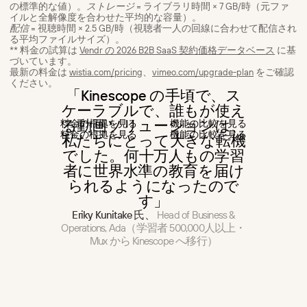
の標準的な値）。
ストレージ
= ライブラリ時間 × 7 GB/時（元ファ
イルと全解像度を合わせた平均的な容量）。
配信
= 視聴時間 × 2.5 GB/時（視聴者一人の回線に合わせて配信され
る平均ファイルサイズ）。
** 料金の試算は
Vendr の 2026 B2B SaaS 契約価格データベース
に基
づいています。
最新の料金は
wistia.com/pricing
、
vimeo.com/upgrade-plan
をご確認
ください。
「Kinescope の手頃で、ス
ケーラブルで、誰もが使え
る動画ソリューションは、
料
金
の
根
拠
を
見
る
機
能
の
比
較
を
見
る
料
金
の
根
拠
を
見
る
機
能
の
比
較
を
見
る
私たちにとって大きな転機
でした。何十万人もの学習
者に世界水準の教育を届け
られるようになったので
す」
Eriky Kunitake 氏、
Head of Business &
Operations, Ada（学習者 500,000人以上・
Mux から Kinescope へ移行）