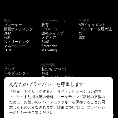
製品
ソリューション
開発者
プレーヤー
教育
APIドキュメント
動画ホスティング
Eコマース
プレーヤーを埋め込
DRM
開発ショップ
む
分析
メディア
SDK
ストリーミング
SaaS
マネージャー
Enterprise
CDN
Marketing
リソース
会社情報
ブログ
私たちについて
ヘルプセンター
料金
プライバシーポリシ
ー
あなたのプライバシーを尊重します
クッキー設定
「同意」をクリックすると、サイトナビゲーションの向
上、サイト利用状況の分析、マーケティング活動の支援の
ために、お使いのデバイスにクッキーを保存することに同
hello@kinescope.com
意したものとみなされます。詳細については、プライバシ
+31 (0) 591 23 90 27
ーポリシーをご覧ください。
Kinescope®はKinescope B.V.の登録商標であり、ベネルクス商標登録