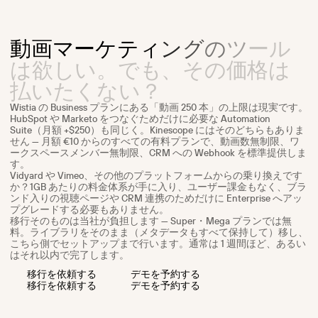
動
画
マ
ー
ケ
テ
ィ
ン
グ
の
ツ
ー
ル
は
欲
し
い
。
で
も
、
そ
の
価
格
は
払
い
た
く
な
い
？
Wistia の Business プランにある「動画 250 本」の上限は現実です。
HubSpot や Marketo をつなぐためだけに必要な Automation
Suite（月額 +$250）も同じく。Kinescope にはそのどちらもありま
せん — 月額 €10 からのすべての有料プランで、動画数無制限、ワ
ークスペースメンバー無制限、CRM への Webhook を標準提供しま
す。
Vidyard や Vimeo、その他のプラットフォームからの乗り換えです
か？1GB あたりの料金体系が手に入り、ユーザー課金もなく、ブラ
ンド入りの視聴ページや CRM 連携のためだけに Enterprise へアッ
プグレードする必要もありません。
移行そのものは当社が負担します — Super・Mega プランでは無
料。ライブラリをそのまま（メタデータもすべて保持して）移し、
こちら側でセットアップまで行います。通常は 1 週間ほど、あるい
はそれ以内で完了します。
移
行
を
依
頼
す
る
デ
モ
を
予
約
す
る
移
行
を
依
頼
す
る
デ
モ
を
予
約
す
る