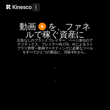
プロダクト
ソリューション
動画
を、ファネ
ルで稼ぐ資産に
開発者
広告なしのブランドプレイヤー、ページ単位のア
リソース
ナリティクス、プレイヤー内 CTA、AI によるライ
ブラリ管理 — 動画マーケティングに必要なツール
をすべてひとつの製品に、月額 €10 から。
料金
会社概要
無
料
で
始
め
る
無
料
で
始
め
る
デモ
デ
モ
を
予
約
す
る
デ
モ
を
予
約
す
る
Back
Back
Back
Back
ログイン
始める
JP
プロダクト
ソリューション
開発者
リソース