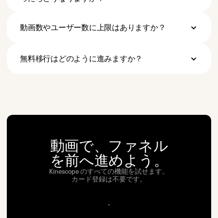
わる場合も、十分な余裕を持って事前に
離脱・CTA クリックを示します。あとは
ボリュームが増えるほど 1GB あたりの単
お知らせし、判断する時間を確保しま
アナリティクス側で比較するだけ。サム
価は自動的に下がります — 月 0〜1 TB で
す。Mega プランでは、契約規模に応じた
ネイル、尺、まったく異なるクリエイテ
€0.03、1〜6 TB で €0.02、6〜21 TB で
動画数やユーザー数に上限はありますか？
段階的なボリュームディスカウントが適
ィブのいずれにも使えます。
€0.015、21〜51 TB で €0.01、それ以上はカ
用されます。
ありません。Super プランは動画数もワ
スタムレートです。月間視聴数が 10 倍に
ークスペースメンバー数も無制限です。
なっても請求が 10 倍になることはありま
お支払いはストレージ・配信、そしてア
せん。追加分の GB はより安くなり、契
無料移行はどのように進みますか？
ップロード時の一回限りのトランスコー
約の再交渉やプランのアップグレードも
現在お使いのプラットフォームの読み取
ド料金のみ。比較すると、Wistia Business
不要です。
り権限（API トークンまたはエクスポート
は 250 GB・3 ユーザー、Vimeo Advanced
済みアーカイブ）を共有していただきま
は 7 TB・10 ユーザーが上限です。
す。あとは当社が動画を取り込み、こち
ら側でトランスコードし、メタデータと
フォルダ構造をそのまま保持します。一
般的なライブラリなら 1 週間以内に完了
します。移行サポートは Super・Mega プ
ランで無料。大規模なライブラリやカス
動画で、ファネル
タムパイプラインの場合は、まず要件を
整理したうえで、最適なプランとスケジ
を前へ進めよう。
ュールをご提案します。
Kinescope のすべての機能を試せます。
カード登録は不要です。
無
料
で
始
め
る
無
料
で
始
め
る