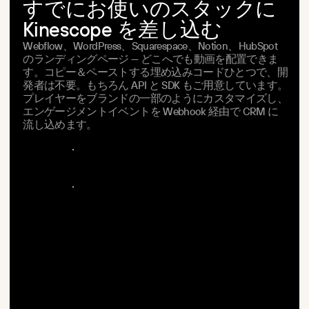
すでにお使いのスタックに
Kinescope を差し込む
Webflow、WordPress、Squarespace、Notion、HubSpot
のランディングページ — どこへでも動画を配置できま
す。コピー＆ペーストする埋め込みコードひとつで、開
発者は不要。もちろん API と SDK もご用意しています。
プレイヤーをブランドの一部のようにカスタマイズし、
エンゲージメントイベントを Webhook 経由で CRM に
流し込めます。
無
料
で
始
め
る
無
料
で
始
め
る
デ
モ
を
予
約
す
る
デ
モ
を
予
約
す
る