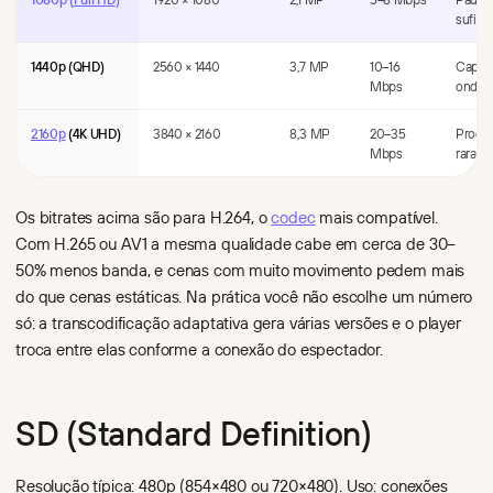
sufici
1440p (QHD)
2560 × 1440
3,7 MP
10–16
Captur
Mbps
onde o 
2160p
(4K UHD)
3840 × 2160
8,3 MP
20–35
Produç
Mbps
rarame
Os bitrates acima são para H.264, o
codec
mais compatível.
Com H.265 ou AV1 a mesma qualidade cabe em cerca de 30–
50% menos banda, e cenas com muito movimento pedem mais
do que cenas estáticas. Na prática você não escolhe um número
só: a transcodificação adaptativa gera várias versões e o player
troca entre elas conforme a conexão do espectador.
SD (Standard Definition)
Resolução típica: 480p (854×480 ou 720×480). Uso: conexões