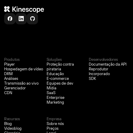
Confiado por mais de
6,000
+
equipes
Produtos
Soluções
Desenvolvedores
Player
Proteção contra
Documentação da API
Hospedagem de vídeo
pirataria
Reprodutor
DRM
Educação
Incorporado
Análises
E-commerce
SDK
Transmissão ao vivo
Equipes de dev
Gerenciador
Mídia
CDN
SaaS
Enterprise
Marketing
Recursos
Empresa
Blog
Sobre nós
Videoblog
Preços