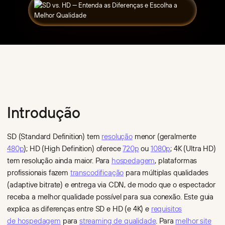
Documentação da API
Player
Educação
Blog
Reprodutor de vídeo
Hospedagem de vídeo
Reprodutor Incorporado
Videoblog
rápido,
e transmissão ao vivo
SDK
personalizável
para cursos online,
Base
e sem anúncios
plataformas de treinamento
de conhecimento
para sites, cursos
e aprendizagem
Kinescope vs Vimeo
e plataformas.
corporativa.
Kinescope vs Panda
Hospedagem
E-commerce
Video
de vídeo
Vídeos de produtos,
Armazenamento
avaliações
Kinescope vs
seguro,
e transmissão ao vivo
Vidyard
processamento
para aumentar conversões
Kinescope vs Wistia
e entrega global
e engajamento do cliente.
Introdução
de vídeos com alta
Kinescope vs
Equipes de dev
performance.
YouTube
Infraestrutura de vídeo via
DRM
API e SDK para aplicativos,
Kinescope vs Bunny
SD (Standard Definition) tem
resolução
menor (geralmente
Criptografia,
produtos SaaS
Stream
com marcas d'água
e plataformas digitais.
480p
); HD (High Definition) oferece
720p
ou
1080p
; 4K (Ultra HD)
e regras de acesso
Mídia
tem resolução ainda maior. Para
hospedagem
, plataformas
que se transformam
Entrega de vídeo de alta
em uma pilha
profissionais fazem
transcodificação
para múltiplas qualidades
performance para veículos
completa
de comunicação,
(adaptive bitrate) e entrega via CDN, de modo que o espectador
de proteção.
plataformas OTT e portais
receba a melhor qualidade possível para sua conexão. Este guia
Análise
de conteúdo.
Análises de vídeo
explica as diferenças entre SD e HD (e 4K) e
requisitos
SaaS
em tempo real:
API-first, SDKs
de hospedagem
para
streaming de qualidade
. Para
melhor site
visualizações,