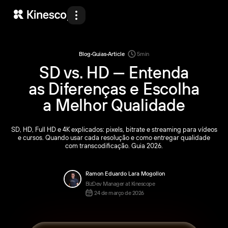
Produtos
Soluções
·
·
Blog
Guias
Article
5
min
SD vs. HD — Entenda
Desenvolvedores
as Diferenças e Escolha
Recursos
a Melhor Qualidade
Preços
SD, HD, Full HD e 4K explicados: pixels, bitrate e streaming para vídeos
Sobre nós
e cursos. Quando usar cada resolução e como entregar qualidade
com transcodificação. Guia 2026.
Demonstração
Ramon Eduardo Lara Mogollon
BizDev Manager at Kinescope
24 de março de 2026
Back
Back
Back
Back
Entrar
Começar agora
PT
Produtos
Soluções
Desenvolvedores
Recursos