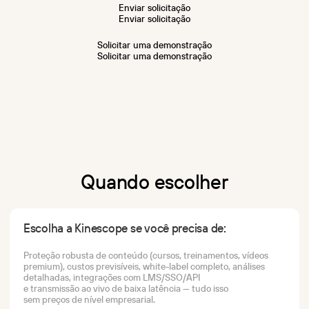
E
n
v
i
a
r
s
o
l
i
c
i
t
a
ç
ã
o
E
n
v
i
a
r
s
o
l
i
c
i
t
a
ç
ã
o
S
o
l
i
c
i
t
a
r
u
m
a
d
e
m
o
n
s
t
r
a
ç
ã
o
S
o
l
i
c
i
t
a
r
u
m
a
d
e
m
o
n
s
t
r
a
ç
ã
o
Quando escolher
Escolha a Kinescope se você precisa de:
Proteção robusta de conteúdo (cursos, treinamentos, vídeos
premium), custos previsíveis, white-label completo, análises
detalhadas, integrações com LMS/SSO/API
e transmissão ao vivo de baixa latência — tudo isso
sem preços de nível empresarial.