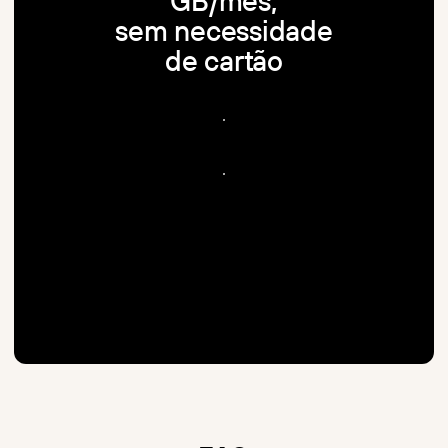
sem necessidade
de cartão
C
o
m
e
ç
a
r
g
r
á
t
i
s
C
o
m
e
ç
a
r
g
r
á
t
i
s
V
e
r
p
l
a
n
o
s
V
e
r
p
l
a
n
o
s