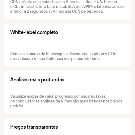
CDN própria com cobertura na América Latina, EUA, Europa
para qualquer stack, white-
retenção,
e CEI, infraestrutura bare metal, SLA de 99,98% e latência ao vivo
label e pagamento por uso.
engajamento
inferior a 2 segundos. A Vimeo usa CDN de terceiros.
A partir de €10/mês,
e comportamento
sem cobrança por usuário.
do público.
Enterprise
Transmissão ao vivo
Segurança, SLA e escala
Transmissão ao vivo
White-label completo
de nível enterprise —
estável com baixa
com preço de infraestrutura,
latência
sem o contrato enterprise.
para eventos,
webinars
Marketing
Remova a marca da Kinescope, adicione seu logotipo e CTAs
e lançamentos
Vídeo que rende no funil:
nos vídeos; a Vimeo limita isso nos planos inferiores.
de produtos.
sincronização com CRM,
análise
Gerenciador
de conversão e embeds
Painel central
prontos para SEO.
para upload,
Análises mais profundas
organização,
controle de acesso
e permissões.
Visualize mapas de calor, progresso por usuário, taxas
CDN
de conclusão; as análises da Vimeo são mais básicas nos planos
Infraestrutura global
padrão.
para armazenamento
confiável
e reprodução rápida
— pelo custo
Preços transparentes
de servidores
alugados