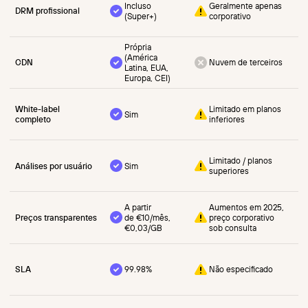
Incluso
Geralmente apenas
DRM profissional
(Super+)
corporativo
Própria
(América
CDN
Nuvem de terceiros
Latina, EUA,
Europa, CEI)
White-label
Limitado em planos
Sim
completo
inferiores
Limitado / planos
Análises por usuário
Sim
superiores
A partir
Aumentos em 2025,
Preços transparentes
de €10/mês,
preço corporativo
€0,03/GB
sob consulta
SLA
99.98%
Não especificado