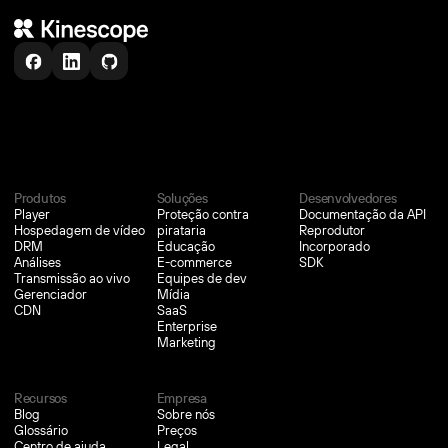
Confiado por mais de
6,000
+
equipes
Produtos
Soluções
Desenvolvedores
Player
Proteção contra
Documentação da API
Hospedagem de vídeo
pirataria
Reprodutor
DRM
Educação
Incorporado
Análises
E-commerce
SDK
Transmissão ao vivo
Equipes de dev
Gerenciador
Mídia
CDN
SaaS
Enterprise
Marketing
Recursos
Empresa
Blog
Sobre nós
Glossário
Preços
Centro de ajuda
Legal