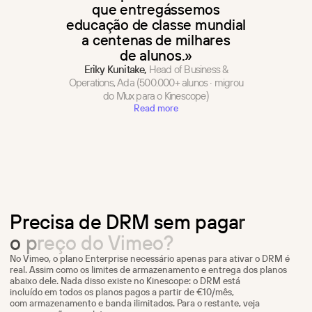
que entregássemos
educação de classe mundial
a centenas de milhares
de alunos.»
Eriky Kunitake,
Head of Business &
Operations, Ada (500.000+ alunos · migrou
do Mux para o Kinescope)
Read more
P
r
e
c
i
s
a
d
e
D
R
M
s
e
m
p
a
g
a
r
o
p
r
e
ç
o
d
o
V
i
m
e
o
?
No Vimeo, o plano Enterprise necessário apenas para ativar o DRM é
real. Assim como os limites de armazenamento e entrega dos planos
abaixo dele. Nada disso existe no Kinescope: o DRM está
incluído em todos os planos pagos a partir de €10/mês,
com armazenamento e banda ilimitados. Para o restante, veja