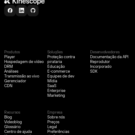
Confiado por mais de
6,000
+
equipes
Produtos
Soluções
Desenvolvedores
Player
Proteção contra
Documentação da API
Hospedagem de vídeo
pirataria
Reprodutor
DRM
Educação
Incorporado
Análises
E-commerce
SDK
Transmissão ao vivo
Equipes de dev
Gerenciador
Mídia
CDN
SaaS
Enterprise
Marketing
Recursos
Empresa
Blog
Sobre nós
Videoblog
Preços
Glossário
Legal
Centro de ajuda
Preferências