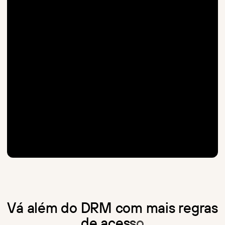
V
á
a
l
é
m
d
o
D
R
M
c
o
m
m
a
i
s
r
e
g
r
a
s
d
e
a
c
e
s
s
o