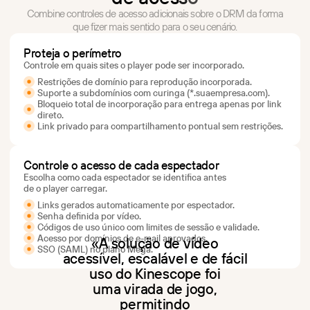
Combine controles de acesso adicionais sobre o DRM da forma
que fizer mais sentido para o seu cenário.
Proteja o perímetro
Controle em quais sites o player pode ser incorporado.
Restrições de domínio para reprodução incorporada.
Suporte a subdomínios com curinga (*.suaempresa.com).
Bloqueio total de incorporação para entrega apenas por link
direto.
Link privado para compartilhamento pontual sem restrições.
Controle o acesso de cada espectador
Escolha como cada espectador se identifica antes
de o player carregar.
Links gerados automaticamente por espectador.
Senha definida por vídeo.
Códigos de uso único com limites de sessão e validade.
Acesso por domínios de e-mail aprovados.
«A solução de vídeo
SSO (SAML) no plano Mega.
acessível, escalável e de fácil
uso do Kinescope foi
uma virada de jogo,
permitindo