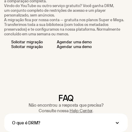
a comparação completa.
Vindo do YouTube ou outro serviço gratuito? Você ganha DRM,
um conjunto completo de restrições de acesso e um player
personalizado, sem anúncios.
A migração fica por nossa conta — gratuita nos planos Super e Mega.
Transferimos toda a sua biblioteca (com todos os metadados
preservados) e te configuramos na nossa plataforma. Normalmente
concluído em uma semana ou menos.
S
o
l
i
c
i
t
a
r
m
i
g
r
a
ç
ã
o
A
g
e
n
d
a
r
u
m
a
d
e
m
o
S
o
l
i
c
i
t
a
r
m
i
g
r
a
ç
ã
o
A
g
e
n
d
a
r
u
m
a
d
e
m
o
FAQ
Não encontrou a resposta que precisa?
Consulte nossa
Help Center
.
O que é DRM?
O DRM (Digital Rights Management) é