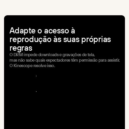
cobrem juntos mais de 95% dos dispositivos.
Adapte o acesso à
reprodução às suas próprias
regras
O DRM impede downloads e gravações de tela,
mas não sabe quais espectadores têm permissão para assistir.
O Kinescope resolve isso.
C
o
m
e
c
e
g
r
a
t
u
i
t
a
m
e
n
t
e
C
o
m
e
c
e
g
r
a
t
u
i
t
a
m
e
n
t
e
A
g
e
n
d
a
r
u
m
a
d
e
m
o
A
g
e
n
d
a
r
u
m
a
d
e
m
o