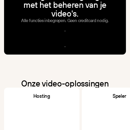
met het beheren van je
video's.
Alle functies inbegrepen. Geen creditcard nodig.
S
t
a
r
t
g
r
a
t
i
s
S
t
a
r
t
g
r
a
t
i
s
D
e
m
o
p
l
a
n
n
e
n
D
e
m
o
p
l
a
n
n
e
n
Onze video-oplossingen
Hosting
Speler